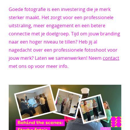
Goede fotografie is een investering die je merk
sterker maakt. Het zorgt voor een professionele
uitstraling, meer engagement en een betere
connectie met je doelgroep. Tijd om jouw branding
naar een hoger niveau te tillen? Heb jij al
nagedacht over een professionele fotoshoot voor
jouw merk? Laten we samenwerken! Neem
contact
met ons op voor meer info.