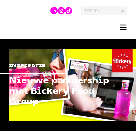
INSPIRATIE
Nieuwe partnership
met Bickery Food
Group