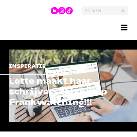
INSPIRATIE
Lotte maakt haar
schrijversdebuut op
Frankwatching!!!