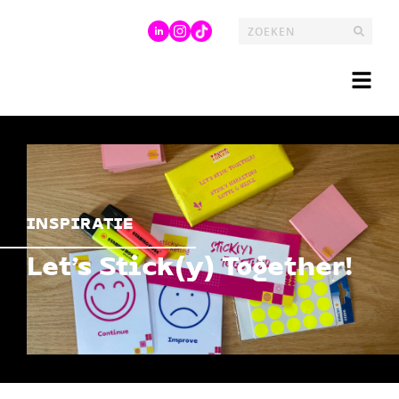
INSPIRATIE
Let’s Stick(y) Together!