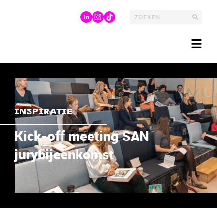
INSPIRATIE
Kick-off meeting SAN
jurybijeenkomst