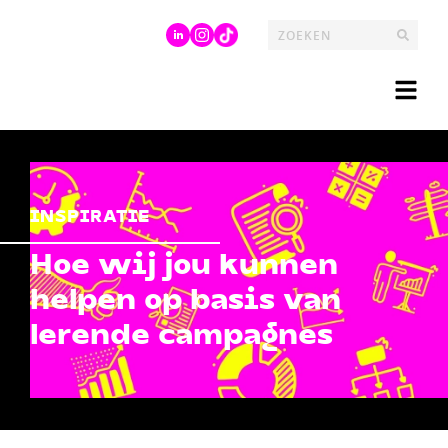
INSPIRATIE
Hoe wij jou kunnen
helpen op basis van
lerende campagnes