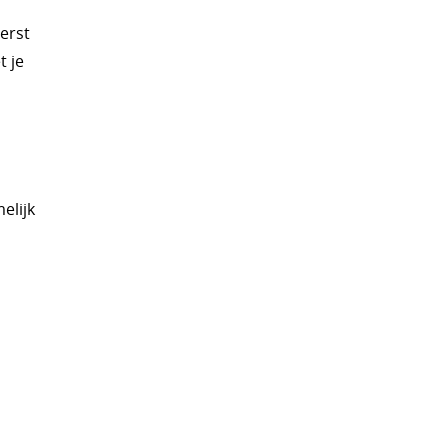
erst
t je
elijk