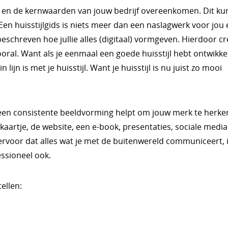
n en de kernwaarden van jouw bedrijf overeenkomen. Dit kun
 Een huisstijlgids is niets meer dan een naslagwerk voor jou
eschreven hoe jullie alles (digitaal) vormgeven. Hierdoor c
ooral. Want als je eenmaal een goede huisstijl hebt ontwikke
lijn is met je huisstijl. Want je huisstijl is nu juist zo mooi
t een consistente beeldvorming helpt om jouw merk te herk
itekaartje, de website, een e-book, presentaties, sociale medi
 je ervoor dat alles wat je met de buitenwereld communiceert, 
essioneel ook.
ellen: