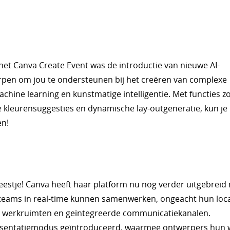
t Canva Create Event was de introductie van nieuwe AI-
rpen om jou te ondersteunen bij het creëren van complexe
chine learning en kunstmatige intelligentie. Met functies z
kleurensuggesties en dynamische lay-outgeneratie, kun je 
en!
eestje! Canva heeft haar platform nu nog verder uitgebreid
eams in real-time kunnen samenwerken, ongeacht hun loca
de werkruimten en geïntegreerde communicatiekanalen.
resentatiemodus geïntroduceerd, waarmee ontwerpers hun 