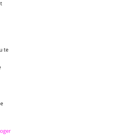
t
u te
e
de
hoger