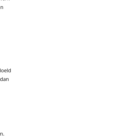
en
doeld
 dan
n.