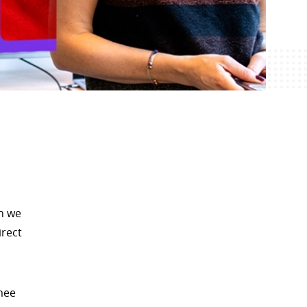
en we
irect
mee