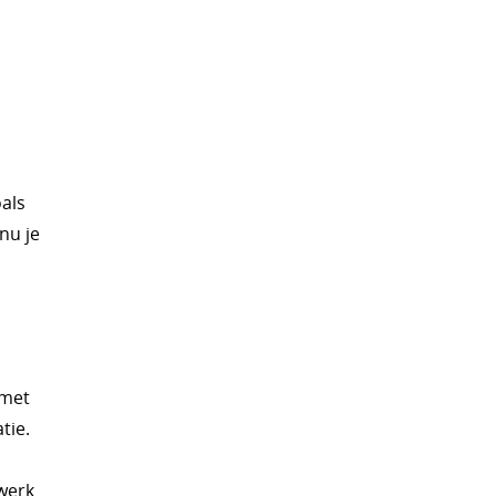
oals
nu je
 met
tie.
werk