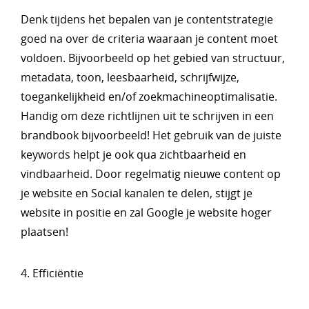
Denk tijdens het bepalen van je contentstrategie
goed na over de criteria waaraan je content moet
voldoen. Bijvoorbeeld op het gebied van structuur,
metadata, toon, leesbaarheid, schrijfwijze,
toegankelijkheid en/of zoekmachineoptimalisatie.
Handig om deze richtlijnen uit te schrijven in een
brandbook bijvoorbeeld! Het gebruik van de juiste
keywords helpt je ook qua zichtbaarheid en
vindbaarheid. Door regelmatig nieuwe content op
je website en Social kanalen te delen, stijgt je
website in positie en zal Google je website hoger
plaatsen!
4. Efficiëntie