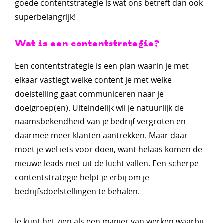
goede contentstrategie is wat ons betreft dan ook
superbelangrijk!
Wat is een contentstrategie?
Een contentstrategie is een plan waarin je met
elkaar vastlegt welke content je met welke
doelstelling gaat communiceren naar je
doelgroep(en). Uiteindelijk wil je natuurlijk de
naamsbekendheid van je bedrijf vergroten en
daarmee meer klanten aantrekken. Maar daar
moet je wel iets voor doen, want helaas komen de
nieuwe leads niet uit de lucht vallen. Een scherpe
contentstrategie helpt je erbij om je
bedrijfsdoelstellingen te behalen.
Je kunt het zien als een manier van werken waarbij