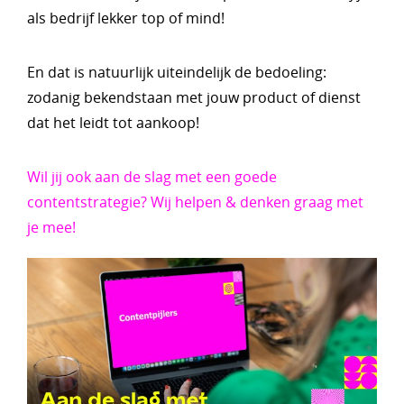
als bedrijf lekker top of mind!
En dat is natuurlijk uiteindelijk de bedoeling:
zodanig bekendstaan met jouw product of dienst
dat het leidt tot aankoop!
Wil jij ook aan de slag met een goede
contentstrategie? Wij helpen & denken graag met
je mee!