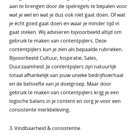
aan te brengen door de spelregels te bepalen voor
wat je wel en wat je dus ook níet gaat doen. Of wat
je écht goed gaat doen en waar je minder tijd in
gaat steken. Wij adviseren bijvoorbeeld altijd om
gebruik te maken van contentpijlers. Deze
contentpijlers kun je zien als bepaalde rubrieken.
Bijvoorbeeld Cultuur, Inspiratie, Sales,
Duurzaamheid. Je contentpijlers zijn natuurlijk
totaal afhankelijk van jouw unieke bedrijfsverhaal
en de behoefte van je doelgroep. Maar door
gebruik te maken van contentpijlers krijg je een
logische balans in je content en zorg je voor een
consistente merkbeleving.
3. Vindbaarheid & consistentie