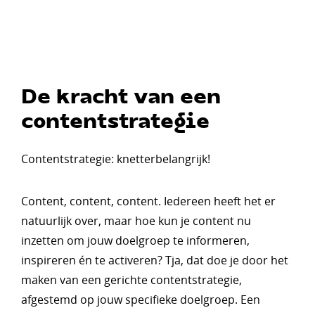
De kracht van een
contentstrategie
Contentstrategie: knetterbelangrijk!
Content, content, content. Iedereen heeft het er
natuurlijk over, maar hoe kun je content nu
inzetten om jouw doelgroep te informeren,
inspireren én te activeren? Tja, dat doe je door het
maken van een gerichte contentstrategie,
afgestemd op jouw specifieke doelgroep. Een