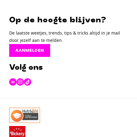
Op de hoogte blijven?
De laatste weetjes, trends, tips & tricks altijd in je mail
door jezelf aan te melden.
AANMELDEN
Volg ons