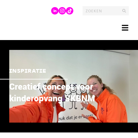
INSPIRATIE
Creatief concept voor
kinderopvang SKBNM