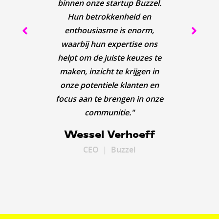
binnen onze startup Buzzel.
met 
te cre
(onli
verv
ene
naar
Hun betrokkenheid en
Marke
gener
meer
pr
con
enthousiasme is enorm,
uitga
Door
hun 
on
Me
da
waarbij hun expertise ons
krijg
wo
gevol
gehee
pu
helpt om de juiste keuzes te
marke
con
same
om ve
pakke
maken, inzicht te krijgen in
geve
direc
trek
sn
zijn
onze potentiele klanten en
ben 
Han
begi
ze
v
focus aan te brengen in onze
en
F
communitie."
St
T
K
Wessel Verhoeff
B
Ma
Mark
CEO
Mark
CEO | Buzzel
CEO