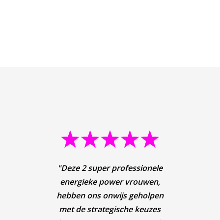
"S
"Deze 2 super professionele
"Als 
"Als
"Elk
"St
red
energieke power vrouwen,
vert
make
dat 
met
maan
hebben ons onwijs geholpen
dat j
en a
moet 
geho
bep
met de strategische keuzes
Mei
om de
"Mei
in 
Ma
per 