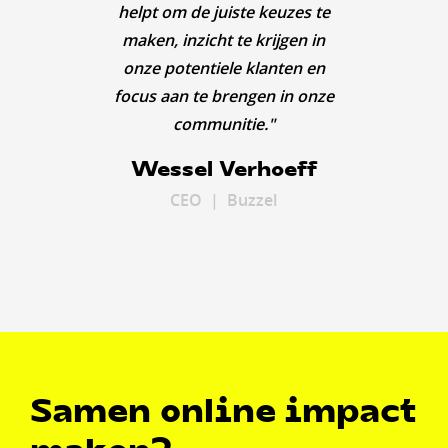
pu
helpt om de juiste keuzes te
marke
con
same
om ve
pakke
maken, inzicht te krijgen in
geve
direc
trek
sn
zijn
onze potentiele klanten en
ben 
Han
begi
ze
v
focus aan te brengen in onze
en
F
communitie."
St
T
K
Wessel Verhoeff
B
Ma
Mark
CEO
Mark
CEO | Buzzel
CEO
Samen online impact