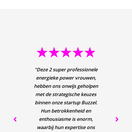
"S
"Deze 2 super professionele
"Als 
"Als
"Elk
"St
red
energieke power vrouwen,
vert
make
dat 
met
maan
hebben ons onwijs geholpen
dat j
en a
moet 
geho
bep
met de strategische keuzes
Mei
om de
"Mei
in 
Ma
per 
binnen onze startup Buzzel.
met 
te cre
(onli
verv
ene
naar
Hun betrokkenheid en
Marke
gener
meer
pr
con
enthousiasme is enorm,
uitga
Door
hun 
on
Me
da
waarbij hun expertise ons
krijg
wo
gevol
gehee