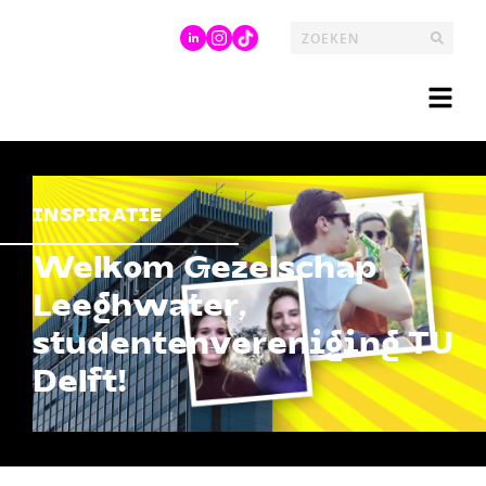
INSPIRATIE
Welkom Gezelschap
Leeghwater,
studentenvereniging TU
Delft!