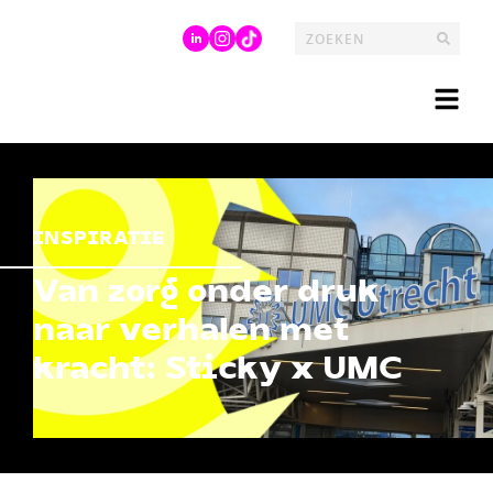
INSPIRATIE
Van zorg onder druk
naar verhalen met
kracht: Sticky x UMC