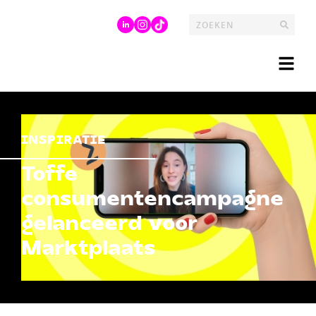
INSPIRATIE
Toffe
consumentencampagne
gelanceerd voor
Marktplaats