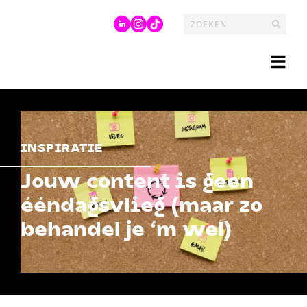
INSPIRATIE
Jouw content is geen
ééndagsvlieg (maar zo
behandel je ‘m wel)