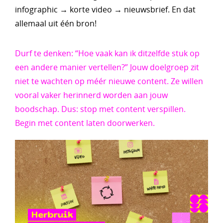
infographic → korte video → nieuwsbrief. En dat
allemaal uit één bron!
Durf te denken: “Hoe vaak kan ik ditzelfde stuk op
een andere manier vertellen?” Jouw doelgroep zit
niet te wachten op méér nieuwe content. Ze willen
vooral vaker herinnerd worden aan jouw
boodschap. Dus: stop met content verspillen.
Begin met content laten doorwerken.