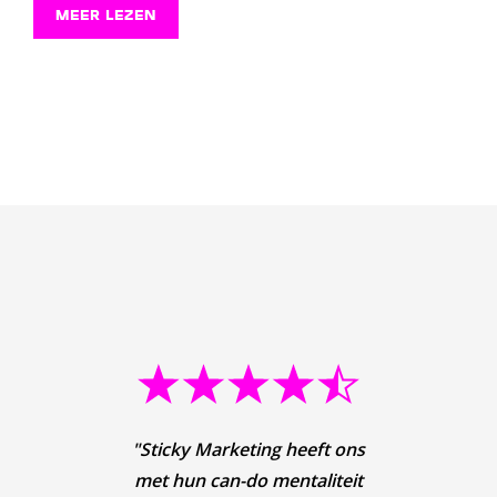
MEER LEZEN
"S
"Als 
"Dez
"Als
"Sticky Marketing heeft ons
"Elk
red
vert
ene
make
met hun can-do mentaliteit
dat 
maan
dat j
hebb