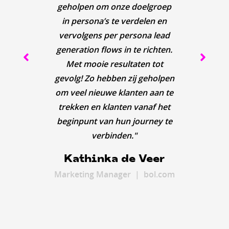
en a
geholpen om onze doelgroep
moet 
bep
Mei
met
om de
in persona’s te verdelen en
"Mei
Ma
per 
met 
bin
te cre
vervolgens per persona lead
(onli
ene
naar
H
Marke
generation flows in te richten.
meer
pr
con
uitga
en
Door
Met mooie resultaten tot
hun 
on
da
krijg
waa
wo
gevolg! Zo hebben zij geholpen
gehee
pu
marke
help
con
om veel nieuwe klanten aan te
same
pakke
geve
mak
direc
trekken en klanten vanaf het
sn
zijn
onz
ben 
Han
beginpunt van hun journey te
ze
v
focu
en
F
verbinden."
St
T
Kathinka de Veer
W
B
Ma
Marketing Manager | bol.com
CEO
Mark
CEO